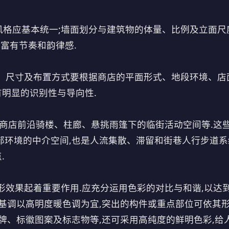
格应基本统一;墙面划分与建筑物的体量、比例及立面尺
化富有节奏和韵律感.
、尺寸及布置方式要根据商店的平面形式、地段环境、店
明显的识别性与导向性.
如商店前沿骑楼、柱廊、悬挑雨篷下的临街活动空间等.这些
部环境的中介空间,也是人流集散、滞留和街巷人行步道系
.
形效果起着重要作用.应充分运用色彩的对比与和谐,以达到
彩基调以高明度暖色调为宜,突出的构件或重点部位可依其
牌、标徽图案及标志物等,还可采用高纯度的鲜明色彩,给